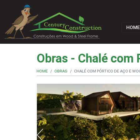
HOME
Obras - Chalé com 
HOME
OBRAS
CHALÉ COM PÓRTICO DE AÇO E WO