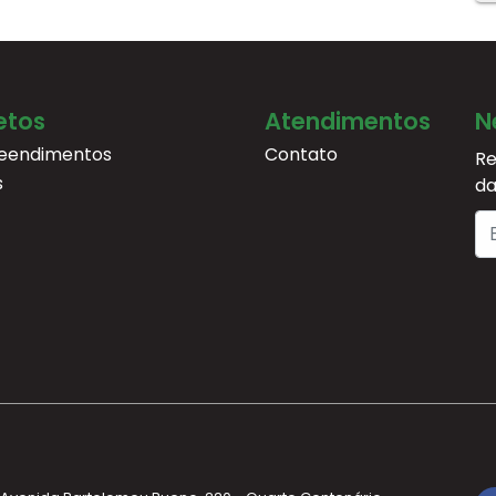
etos
Atendimentos
N
eendimentos
Contato
Re
s
da