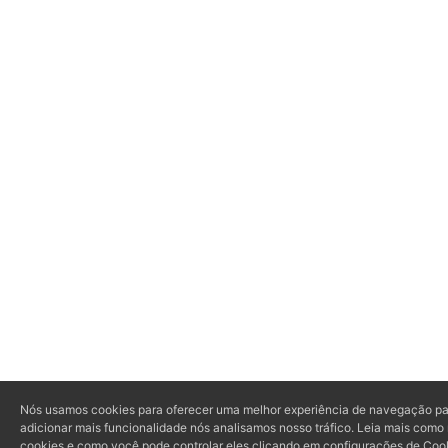
Nós usamos cookies para oferecer uma melhor experiência de navegação pa
adicionar mais funcionalidade nós analisamos nosso tráfico. Leia mais como 
cookies e como você pode controlar eles clicando em configurações de Coo